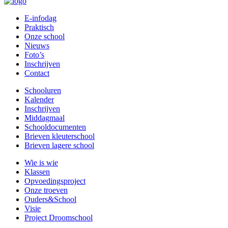
E-infodag
Praktisch
Onze school
Nieuws
Foto’s
Inschrijven
Contact
Schooluren
Kalender
Inschrijven
Middagmaal
Schooldocumenten
Brieven kleuterschool
Brieven lagere school
Wie is wie
Klassen
Opvoedingsproject
Onze troeven
Ouders&School
Visie
Project Droomschool