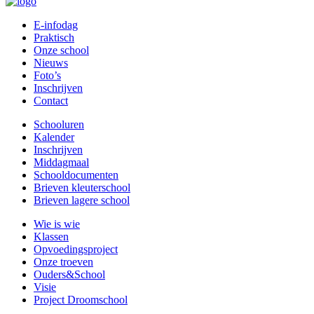
E-infodag
Praktisch
Onze school
Nieuws
Foto’s
Inschrijven
Contact
Schooluren
Kalender
Inschrijven
Middagmaal
Schooldocumenten
Brieven kleuterschool
Brieven lagere school
Wie is wie
Klassen
Opvoedingsproject
Onze troeven
Ouders&School
Visie
Project Droomschool